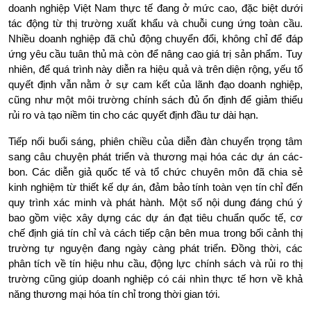
doanh nghiệp Việt Nam thực tế đang ở mức cao, đặc biệt dưới 
tác động từ thị trường xuất khẩu và chuỗi cung ứng toàn cầu. 
Nhiều doanh nghiệp đã chủ động chuyển đổi, không chỉ để đáp 
ứng yêu cầu tuân thủ mà còn để nâng cao giá trị sản phẩm. Tuy 
nhiên, để quá trình này diễn ra hiệu quả và trên diện rộng, yếu tố 
quyết định vẫn nằm ở sự cam kết của lãnh đạo doanh nghiệp, 
cũng như một môi trường chính sách đủ ổn định để giảm thiểu 
rủi ro và tạo niềm tin cho các quyết định đầu tư dài hạn.
Tiếp nối buổi sáng, phiên chiều của diễn đàn chuyển trọng tâm 
sang câu chuyện phát triển và thương mại hóa các dự án các-
bon. Các diễn giả quốc tế và tổ chức chuyên môn đã chia sẻ 
kinh nghiệm từ thiết kế dự án, đảm bảo tính toàn vẹn tín chỉ đến 
quy trình xác minh và phát hành. Một số nội dung đáng chú ý 
bao gồm việc xây dựng các dự án đạt tiêu chuẩn quốc tế, cơ 
chế định giá tín chỉ và cách tiếp cận bên mua trong bối cảnh thị 
trường tự nguyện đang ngày càng phát triển. Đồng thời, các 
phân tích về tín hiệu nhu cầu, động lực chính sách và rủi ro thị 
trường cũng giúp doanh nghiệp có cái nhìn thực tế hơn về khả 
năng thương mại hóa tín chỉ trong thời gian tới.