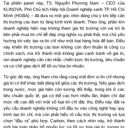
Tại phiên panel này, TS. Nguyễn Phương Nam – CEO của 
KLINOVA, Phó Chủ tịch Hiệp hội Doanh nghiệp xanh TP. Hồ Chí 
Mình (HGBA) – đã đưa ra một góc nhìn đáng chú ý khi tiếp cận 
thị trường các-bon từ lăng kính kinh doanh. Theo ông, phần lớn 
doanh nghiệp hiện nay không tham gia thị trường với vai trò là 
bên phải mua tín chỉ để đáp ứng nghĩa vụ phát thải, mà chủ yếu 
hướng tới việc tạo ra tín chỉ như một loại hàng hóa để bán. Điều 
này khiến thị trường các-bon không còn đơn thuần là công cụ 
chính sách, mà trở thành một không gian cạnh tranh về giá trị, 
nơi doanh nghiệp cần cân nhắc chiến lược thị trường, tiêu chuẩn 
và cơ chế giao dịch để tối ưu hóa lợi nhuận.
Từ góc độ này, ông Nam cho rằng cùng một đơn vị tín chỉ nhưng 
giá trị có thể khác biệt đáng kể giữa các thị trường. Nếu giao dịch 
trong nước, mức giá hiện còn tương đối thấp, trong khi ở các 
tiêu chuẩn quốc tế, giá có thể cao hơn nhiều lần, thậm chí đạt 
mức rất cao đối với một số loại tín chỉ đặc thù. Điều này đặt ra 
yêu cầu doanh nghiệp không chỉ đầu tư vào công nghệ hay quy 
trình tạo tín chỉ, mà còn phải hiểu rõ cấu trúc thị trường và lựa 
chọn “đầu ra” phù hợp. Carbon, theo cách nhìn này, trở thành 
một bài toán phân bổ nguồn lực và tối ưu hóa giá trị, tương tự 