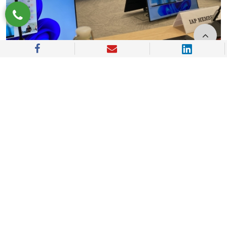
Thúc đẩy Chuyển đổi xanh: KLINOVA tham dự Hội
nghị Cấp cao về Tài chính bền vững tại Singapore
Vào ngày 9 và 10/9/2025, tại Singapore, Phiên họp của Ủy
ban Công tác về Phát triển Thị trường Vốn (WC-CMD) ...