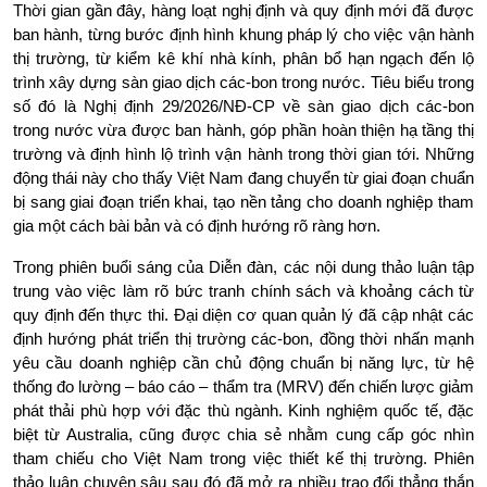
Thời gian gần đây, hàng loạt nghị định và quy định mới đã được 
ban hành, từng bước định hình khung pháp lý cho việc vận hành 
thị trường, từ kiểm kê khí nhà kính, phân bổ hạn ngạch đến lộ 
trình xây dựng sàn giao dịch các-bon trong nước. Tiêu biểu trong 
số đó là Nghị định 29/2026/NĐ-CP về sàn giao dịch các-bon 
trong nước vừa được ban hành, góp phần hoàn thiện hạ tầng thị 
trường và định hình lộ trình vận hành trong thời gian tới. Những 
động thái này cho thấy Việt Nam đang chuyển từ giai đoạn chuẩn 
bị sang giai đoạn triển khai, tạo nền tảng cho doanh nghiệp tham 
gia một cách bài bản và có định hướng rõ ràng hơn.
Trong phiên buổi sáng của Diễn đàn, các nội dung thảo luận tập 
trung vào việc làm rõ bức tranh chính sách và khoảng cách từ 
quy định đến thực thi. Đại diện cơ quan quản lý đã cập nhật các 
định hướng phát triển thị trường các-bon, đồng thời nhấn mạnh 
yêu cầu doanh nghiệp cần chủ động chuẩn bị năng lực, từ hệ 
thống đo lường – báo cáo – thẩm tra (MRV) đến chiến lược giảm 
phát thải phù hợp với đặc thù ngành. Kinh nghiệm quốc tế, đặc 
biệt từ Australia, cũng được chia sẻ nhằm cung cấp góc nhìn 
tham chiếu cho Việt Nam trong việc thiết kế thị trường. Phiên 
thảo luận chuyên sâu sau đó đã mở ra nhiều trao đổi thẳng thắn 