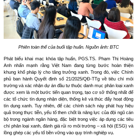
Phiên toàn thể của buổi tập huấn. Nguồn ảnh: BTC
Phát biểu khai mạc khóa tập huấn, PGS.TS. Phạm Thị Hoàng 
Anh nhấn mạnh rằng Việt Nam đang từng bước hoàn thiện 
khung khổ pháp lý cho tăng trưởng xanh. Trong đó, việc Chính 
phủ ban hành Quyết định số 21/2025/QĐ-TTg về tiêu chí môi 
trường và xác nhận dự án đầu tư thuộc danh mục phân loại xanh 
được xem là một bước tiến quan trọng, tạo cơ sở thống nhất để 
các tổ chức tín dụng nhận diện, thống kê và thúc đẩy hoạt động 
tín dụng xanh. Tuy nhiên, để các chính sách này phát huy hiệu 
quả trong thực tiễn, yếu tố then chốt là năng lực của đội ngũ cán 
bộ trong ngành ngân hàng, đặc biệt trong việc áp dụng các tiêu 
chí phân loại xanh, đánh giá rủi ro môi trường – xã hội (ESG) và 
lồng ghép các yếu tố bền vững vào quy trình nghiệp vụ.