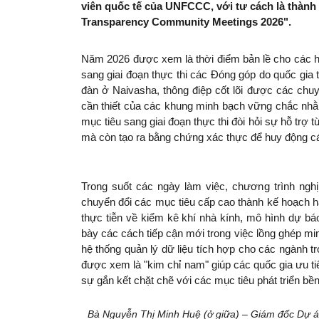
viên quốc tế của UNFCCC, với tư cách là thành 
Transparency Community Meetings 2026". 
Năm 2026 được xem là thời điểm bản lề cho các hà
sang giai đoạn thực thi các Đóng góp do quốc gia 
đàn ở Naivasha, thông điệp cốt lõi được các chu
cần thiết của các khung minh bạch vững chắc nhằm 
mục tiêu sang giai đoạn thực thi đòi hỏi sự hỗ trợ 
mà còn tạo ra bằng chứng xác thực để huy động cá
Trong suốt các ngày làm việc, chương trình nghị
chuyển đổi các mục tiêu cấp cao thành kế hoạch hà
thực tiễn về kiểm kê khí nhà kính, mô hình dự báo
bày các cách tiếp cận mới trong việc lồng ghép mi
hệ thống quản lý dữ liệu tích hợp cho các ngành t
được xem là "kim chỉ nam" giúp các quốc gia ưu ti
sự gắn kết chặt chẽ với các mục tiêu phát triển bề
Bà Nguyễn Thị Minh Huệ (ở giữa) – Giám đốc Dự á