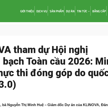
GIỚI THIỆU
DỊCH VỤ
SẢN PHẨM
DỰ ÁN
TIN TỨC
BẰNG CẤP
VA tham dự Hội nghị
 bạch Toàn cầu 2026: Mi
thực thi đóng góp do quố
3.0)
a), bà Nguyễn Thị Minh Huệ – Giám đốc Dự án của KLINOVA, Đánh