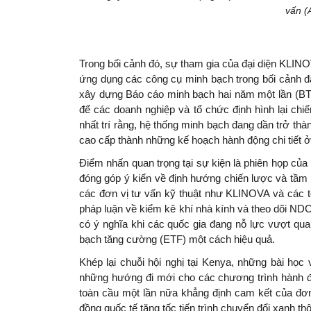
vấn (
Trong bối cảnh đó, sự tham gia của đại diện KLINOV
ứng dụng các công cụ minh bạch trong bối cảnh đặc
xây dựng Báo cáo minh bạch hai năm một lần (BTR)
để các doanh nghiệp và tổ chức định hình lại chiế
nhất trí rằng, hệ thống minh bạch đang dần trở thàn
cao cấp thành những kế hoạch hành động chi tiết 
Điểm nhấn quan trọng tại sự kiện là phiên họp củ
đóng góp ý kiến về định hướng chiến lược và tầm 
các đơn vị tư vấn kỹ thuật như KLINOVA và các
pháp luận về kiểm kê khí nhà kính và theo dõi NDC
có ý nghĩa khi các quốc gia đang nỗ lực vượt qua
bạch tăng cường (ETF) một cách hiệu quả.
Khép lại chuỗi hội nghị tại Kenya, những bài học 
những hướng đi mới cho các chương trình hành đ
toàn cầu một lần nữa khẳng định cam kết của đơn 
đồng quốc tế tăng tốc tiến trình chuyển đổi xanh 