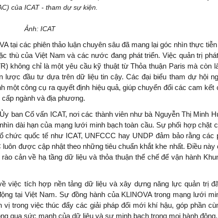
AC) của ICAT - tham dự sự kiện.
Ảnh: ICAT
A tại các phiên thảo luận chuyên sâu đã mang lại góc nhìn thực tiễn 
 thù của Việt Nam và các nước đang phát triển. Việc quản trị phát 
 không chỉ là một yêu cầu kỹ thuật từ Thỏa thuận Paris mà còn là
n lược đầu tư dựa trên dữ liệu tin cậy. Các đại biểu tham dự hội ng
h một công cụ ra quyết định hiệu quả, giúp chuyển đổi các cam kết ch
ở cấp ngành và địa phương.
a Ủy ban Cố vấn ICAT, nơi các thành viên như bà Nguyễn Thị Minh H
nhìn dài hạn của mạng lưới minh bạch toàn cầu. Sự phối hợp chặt c
 tổ chức quốc tế như ICAT, UNFCCC hay UNDP đảm bảo rằng các 
 luôn được cập nhật theo những tiêu chuẩn khắt khe nhất. Điều này đ
 rào cản về hạ tầng dữ liệu và thỏa thuận thể chế để vận hành Khu
về việc tích hợp nền tảng dữ liệu và xây dựng năng lực quản trị đ
ộng tại Việt Nam. Sự đồng hành của KLINOVA trong mạng lưới min
vị trong việc thúc đẩy các giải pháp đổi mới khí hậu, góp phần cù
thông qua sức mạnh của dữ liệu và sự minh bạch trong mọi hành động.