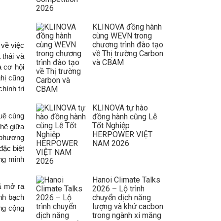
KLINOVA đồng hành
cùng WEVN trong
chương trình đào tạo
về việc 
về Thị trường Carbon
thải và 
và CBAM
 cơ hội 
hị cũng 
ính trị 
KLINOVA tự hào
uệ cùng 
đồng hành cũng Lễ
Tốt Nghiệp
hẽ giữa 
HERPOWER VIỆT
phương 
NAM 2026
ặc biệt 
ng minh 
Hanoi Climate Talks
ã mở ra 
2026 – Lộ trình
chuyển dịch năng
h bạch 
lượng và khử cacbon
ng cộng 
trong ngành xi măng