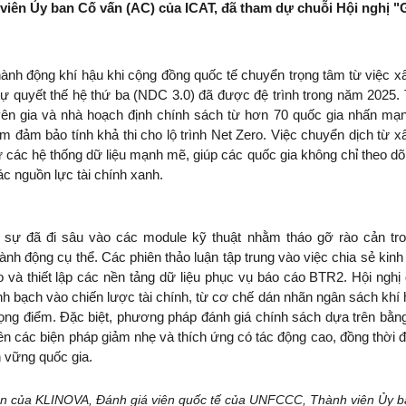
viên Ủy ban Cố vấn (AC) của ICAT, đã tham dự chuỗi Hội nghị "G
nh động khí hậu khi cộng đồng quốc tế chuyển trọng tâm từ việc x
tự quyết thế hệ thứ ba (NDC 3.0) đã được đệ trình trong năm 2025. T
yên gia và nhà hoạch định chính sách từ hơn 70 quốc gia nhấn mạn
đảm bảo tính khả thi cho lộ trình Net Zero. Việc chuyển dịch từ x
từ các hệ thống dữ liệu mạnh mẽ, giúp các quốc gia không chỉ theo dõi 
c nguồn lực tài chính xanh.
 sự đã đi sâu vào các module kỹ thuật nhằm tháo gỡ rào cản tron
nh động cụ thể. Các phiên thảo luận tập trung vào việc chia sẻ kinh
 và thiết lập các nền tảng dữ liệu phục vụ báo cáo BTR2. Hội nghị đ
nh bạch vào chiến lược tài chính, từ cơ chế dán nhãn ngân sách khí 
rọng điểm. Đặc biệt, phương pháp đánh giá chính sách dựa trên bằn
ên các biện pháp giảm nhẹ và thích ứng có tác động cao, đồng thời 
n vững quốc gia.
n của KLINOVA, Đánh giá viên quốc tế của UNFCCC, Thành viên Ủy b