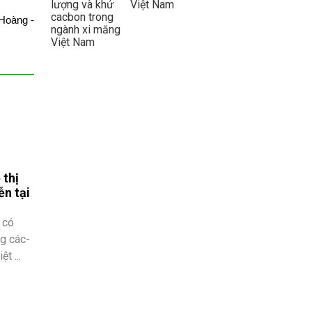
Việt Nam
Hoàng -
 thị
ễn tại
 có
ng các-
t ...